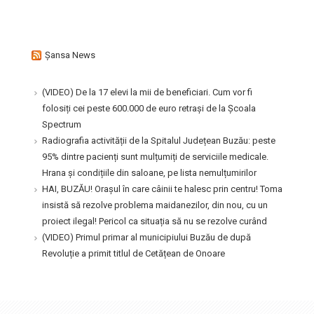
Şansa News
(VIDEO) De la 17 elevi la mii de beneficiari. Cum vor fi
folosiți cei peste 600.000 de euro retrași de la Școala
Spectrum
Radiografia activității de la Spitalul Județean Buzău: peste
95% dintre pacienți sunt mulțumiți de serviciile medicale.
Hrana și condițiile din saloane, pe lista nemulțumirilor
HAI, BUZĂU! Orașul în care câinii te halesc prin centru! Toma
insistă să rezolve problema maidanezilor, din nou, cu un
proiect ilegal! Pericol ca situația să nu se rezolve curând
(VIDEO) Primul primar al municipiului Buzău de după
Revoluție a primit titlul de Cetățean de Onoare