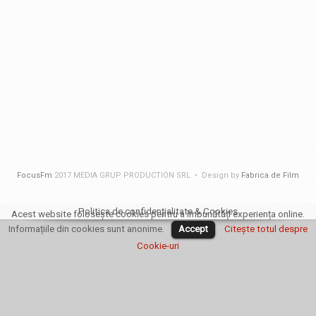
FocusFm
2017 MEDIA GRUP PRODUCTION SRL • Design by
Fabrica de Film
Politica de confidențialitate & Cookies
Acest website folosește cookies pentru a îmbunătăți experiența online.
Informațiile din cookies sunt anonime.
Accept
Citește totul despre
Cookie-uri