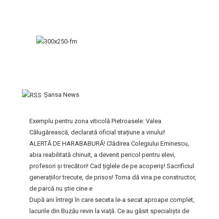
Şansa News
Exemplu pentru zona viticolă Pietroasele: Valea
Călugărească, declarată oficial stațiune a vinului!
ALERTĂ DE HARABABURĂ! Clădirea Colegiului Eminescu,
abia reabilitată chinuit, a devenit pericol pentru elevi,
profesori și trecători! Cad țiglele de pe acoperiș! Sacrificiul
generațiilor trecute, de prisos! Toma dă vina pe constructor,
de parcă nu știe cine e
După ani întregi în care seceta le-a secat aproape complet,
lacurile din Buzău revin la viață. Ce au găsit specialiștii de