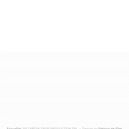
FocusFm
2017 MEDIA GRUP PRODUCTION SRL • Design by
Fabrica de Film