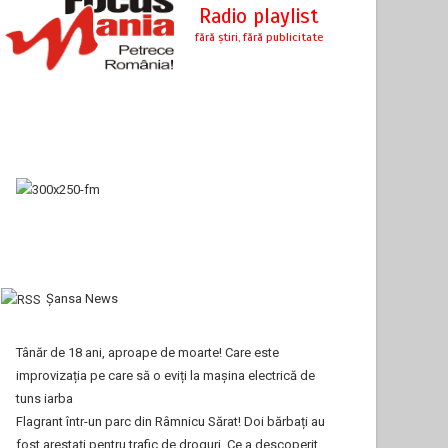
Şansa News
Tânăr de 18 ani, aproape de moarte! Care este
improvizația pe care să o eviți la mașina electrică de
tuns iarba
Flagrant într-un parc din Râmnicu Sărat! Doi bărbați au
fost arestați pentru trafic de droguri. Ce a descoperit