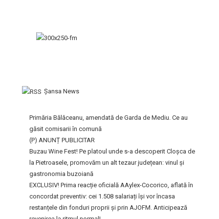
Şansa News
Primăria Bălăceanu, amendată de Garda de Mediu. Ce au
găsit comisarii în comună
(P) ANUNȚ PUBLICITAR
Buzau Wine Fest! Pe platoul unde s-a descoperit Cloșca de
la Pietroasele, promovăm un alt tezaur județean: vinul și
gastronomia buzoiană
EXCLUSIV! Prima reacție oficială AAylex-Cocorico, aflată în
concordat preventiv: cei 1.508 salariați își vor încasa
restanțele din fonduri proprii și prin AJOFM. Anticipează
revenirea la ritmul normal!