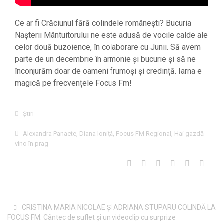
Ce ar fi Crăciunul fără colindele românești? Bucuria
Nașterii Mântuitorului ne este adusă de vocile calde ale
celor două buzoience, în colaborare cu Junii. Să avem
parte de un decembrie în armonie și bucurie și să ne
înconjurăm doar de oameni frumoși și credință. Iarna e
magică pe frecvențele Focus Fm!
Știri
Alexandra Panaete
,
Diana Ioniță
,
Focus FM Regional
,
Hai gazdă
vino în prag
CRISTINA MARIA NICOLAE ȘI ADRIANA STUPARU COLINDĂ LA
FOCUS FM. Cântec de suflet și un videoclip cu surprize