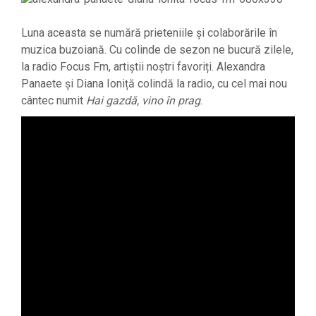
Luna aceasta se numără prieteniile și colaborările în
muzica buzoiană. Cu colinde de sezon ne bucură zilele,
la radio Focus Fm, artiștii noștri favoriți. Alexandra
Panaete și Diana Ioniță colindă la radio, cu cel mai nou
cântec numit
Hai gazdă, vino în prag
.