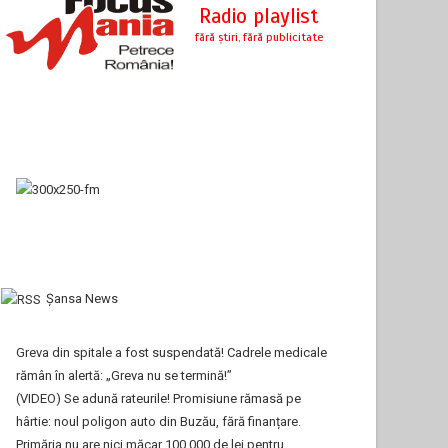
Şansa News
Greva din spitale a fost suspendată! Cadrele medicale
rămân în alertă: „Greva nu se termină!”
(VIDEO) Se adună rateurile! Promisiune rămasă pe
hârtie: noul poligon auto din Buzău, fără finanțare.
Primăria nu are nici măcar 100.000 de lei pentru