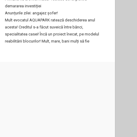
demararea investiției
Anunțurile zilei: angajez șofer!
Mult evocatul AQUAPARK ratează deschiderea anul
acesta! Creditul s-a făcut suveică între bănci,
specialitatea casei! Încă un proiect înecat, pe modelul
reabilitării blocurilor! Mult, mare, bani mulți să fie