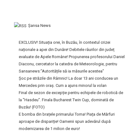
Şansa News
EXCLUSIV! Situația orei, în Buzău, în contextul crizei
naționale a apei din Dunăre! Debitele râurilor din județ
evaluate de Apele Române! Propunerea profesorului Daniel
Diaconu, cercetator la catedra de Meteorologie, pentru
Sansanews:”Autoritățile să ia măsurile acestea”
Șoc pe străzile din Râmnic! La doar 13 ani conducea un
Mercedes prin oraș. Cum a ajuns minorul la volan
Final de sezon de excepție pentru echipele de robotică de
la ”Hasdeu”. Finala Bucharest Twin Cup, dominată de
Buzău! (FOTO)
E bomba din brațele primarului Toma! Piața de Mărfuri
aproape de dispariție! Oamenii spun adevărul după
modernizarea de 1 milion de euro!