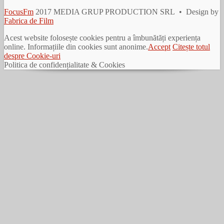
FocusFm
2017 MEDIA GRUP PRODUCTION SRL • Design by
Fabrica de Film
Acest website folosește cookies pentru a îmbunătăți experiența
online. Informațiile din cookies sunt anonime.
Accept
Citește totul
despre Cookie-uri
Politica de confidențialitate & Cookies