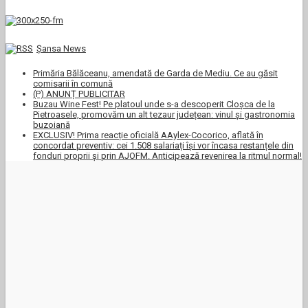
Şansa News
Primăria Bălăceanu, amendată de Garda de Mediu. Ce au găsit
comisarii în comună
(P) ANUNȚ PUBLICITAR
Buzau Wine Fest! Pe platoul unde s-a descoperit Cloșca de la
Pietroasele, promovăm un alt tezaur județean: vinul și gastronomia
buzoiană
EXCLUSIV! Prima reacție oficială AAylex-Cocorico, aflată în
concordat preventiv: cei 1.508 salariați își vor încasa restanțele din
fonduri proprii și prin AJOFM. Anticipează revenirea la ritmul normal!