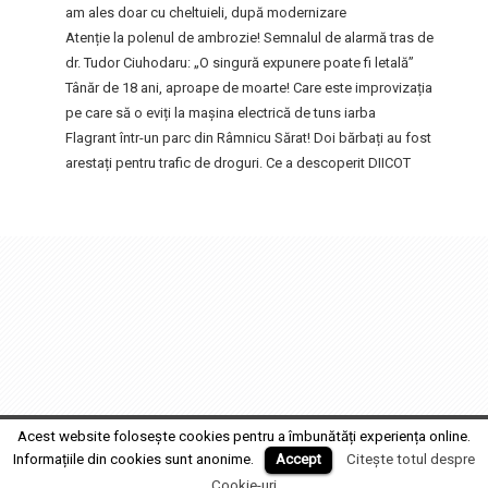
am ales doar cu cheltuieli, după modernizare
Atenție la polenul de ambrozie! Semnalul de alarmă tras de
dr. Tudor Ciuhodaru: „O singură expunere poate fi letală”
Tânăr de 18 ani, aproape de moarte! Care este improvizația
pe care să o eviți la mașina electrică de tuns iarba
Flagrant într-un parc din Râmnicu Sărat! Doi bărbați au fost
arestați pentru trafic de droguri. Ce a descoperit DIICOT
FocusFm
2017 MEDIA GRUP PRODUCTION SRL • Design by
Fabrica de Film
Acest website folosește cookies pentru a îmbunătăți experiența online.
Informațiile din cookies sunt anonime.
Accept
Citește totul despre
Cookie-uri