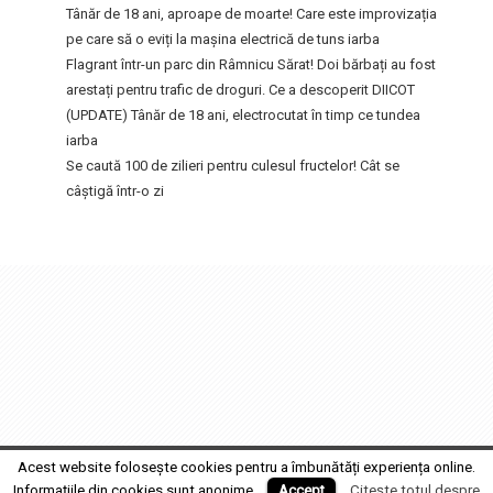
Tânăr de 18 ani, aproape de moarte! Care este improvizația
pe care să o eviți la mașina electrică de tuns iarba
Flagrant într-un parc din Râmnicu Sărat! Doi bărbați au fost
arestați pentru trafic de droguri. Ce a descoperit DIICOT
(UPDATE) Tânăr de 18 ani, electrocutat în timp ce tundea
iarba
Se caută 100 de zilieri pentru culesul fructelor! Cât se
câștigă într-o zi
FocusFm
2017 MEDIA GRUP PRODUCTION SRL • Design by
Fabrica de Film
Acest website folosește cookies pentru a îmbunătăți experiența online.
Informațiile din cookies sunt anonime.
Accept
Citește totul despre