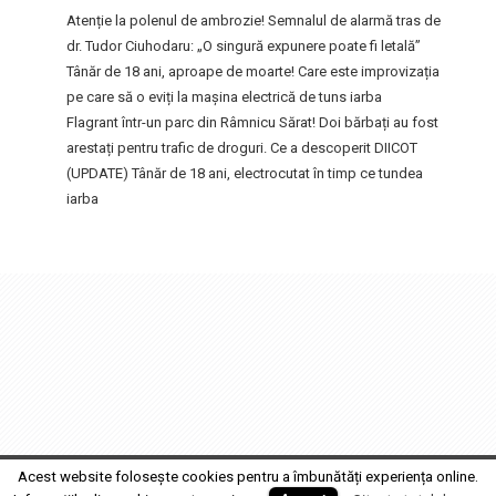
Atenție la polenul de ambrozie! Semnalul de alarmă tras de
dr. Tudor Ciuhodaru: „O singură expunere poate fi letală”
Tânăr de 18 ani, aproape de moarte! Care este improvizația
pe care să o eviți la mașina electrică de tuns iarba
Flagrant într-un parc din Râmnicu Sărat! Doi bărbați au fost
arestați pentru trafic de droguri. Ce a descoperit DIICOT
(UPDATE) Tânăr de 18 ani, electrocutat în timp ce tundea
iarba
FocusFm
2017 MEDIA GRUP PRODUCTION SRL • Design by
Fabrica de Film
Acest website folosește cookies pentru a îmbunătăți experiența online.