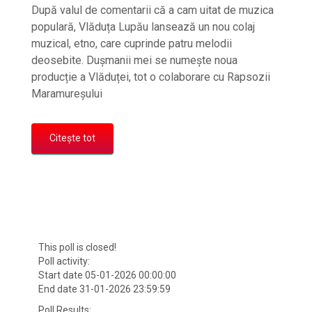
După valul de comentarii că a cam uitat de muzica
populară, Vlăduța Lupău lansează un nou colaj
muzical, etno, care cuprinde patru melodii
deosebite. Dușmanii mei se numește noua
producție a Vlăduței, tot o colaborare cu Rapsozii
Maramureșului
Citește tot
This poll is closed!
Poll activity:
Start date 05-01-2026 00:00:00
End date 31-01-2026 23:59:59
Poll Results: