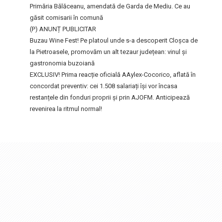
Primăria Bălăceanu, amendată de Garda de Mediu. Ce au
găsit comisarii în comună
(P) ANUNȚ PUBLICITAR
Buzau Wine Fest! Pe platoul unde s-a descoperit Cloșca de
la Pietroasele, promovăm un alt tezaur județean: vinul și
gastronomia buzoiană
EXCLUSIV! Prima reacție oficială AAylex-Cocorico, aflată în
concordat preventiv: cei 1.508 salariați își vor încasa
restanțele din fonduri proprii și prin AJOFM. Anticipează
revenirea la ritmul normal!