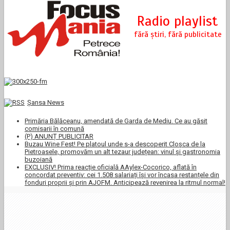
Şansa News
Primăria Bălăceanu, amendată de Garda de Mediu. Ce au găsit
comisarii în comună
(P) ANUNȚ PUBLICITAR
Buzau Wine Fest! Pe platoul unde s-a descoperit Cloșca de la
Pietroasele, promovăm un alt tezaur județean: vinul și gastronomia
buzoiană
EXCLUSIV! Prima reacție oficială AAylex-Cocorico, aflată în
concordat preventiv: cei 1.508 salariați își vor încasa restanțele din
fonduri proprii și prin AJOFM. Anticipează revenirea la ritmul normal!