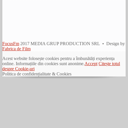
FocusFm
2017 MEDIA GRUP PRODUCTION SRL • Design by
Fabrica de Film
Acest website folosește cookies pentru a îmbunătăți experiența
online. Informațiile din cookies sunt anonime.
Accept
Citește totul
despre Cookie-uri
Politica de confidențialitate & Cookies