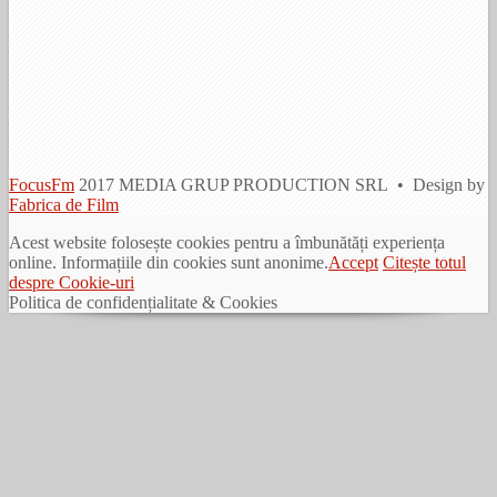
FocusFm
2017 MEDIA GRUP PRODUCTION SRL • Design by
Fabrica de Film
Acest website folosește cookies pentru a îmbunătăți experiența
online. Informațiile din cookies sunt anonime.
Accept
Citește totul
despre Cookie-uri
Politica de confidențialitate & Cookies