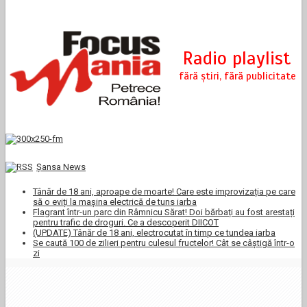
Şansa News
Tânăr de 18 ani, aproape de moarte! Care este improvizația pe care
să o eviți la mașina electrică de tuns iarba
Flagrant într-un parc din Râmnicu Sărat! Doi bărbați au fost arestați
pentru trafic de droguri. Ce a descoperit DIICOT
(UPDATE) Tânăr de 18 ani, electrocutat în timp ce tundea iarba
Se caută 100 de zilieri pentru culesul fructelor! Cât se câștigă într-o
zi