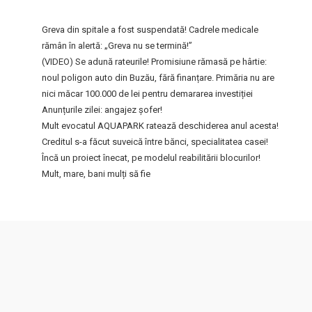
Greva din spitale a fost suspendată! Cadrele medicale
rămân în alertă: „Greva nu se termină!”
(VIDEO) Se adună rateurile! Promisiune rămasă pe hârtie:
noul poligon auto din Buzău, fără finanțare. Primăria nu are
nici măcar 100.000 de lei pentru demararea investiției
Anunțurile zilei: angajez șofer!
Mult evocatul AQUAPARK ratează deschiderea anul acesta!
Creditul s-a făcut suveică între bănci, specialitatea casei!
Încă un proiect înecat, pe modelul reabilitării blocurilor!
Mult, mare, bani mulți să fie