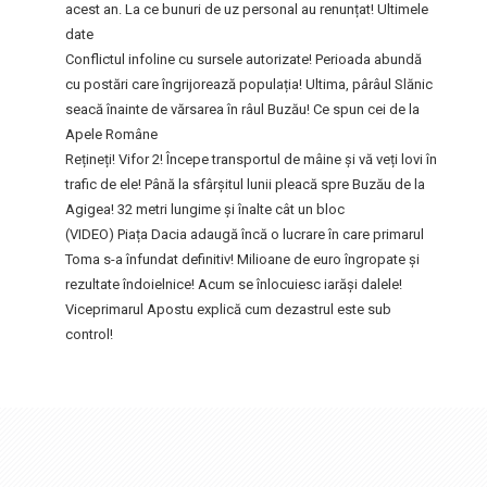
acest an. La ce bunuri de uz personal au renunțat! Ultimele
date
Conflictul infoline cu sursele autorizate! Perioada abundă
cu postări care îngrijorează populația! Ultima, pârâul Slănic
seacă înainte de vărsarea în râul Buzău! Ce spun cei de la
Apele Române
Rețineți! Vifor 2! Începe transportul de mâine și vă veți lovi în
trafic de ele! Până la sfârșitul lunii pleacă spre Buzău de la
Agigea! 32 metri lungime și înalte cât un bloc
(VIDEO) Piața Dacia adaugă încă o lucrare în care primarul
Toma s-a înfundat definitiv! Milioane de euro îngropate și
rezultate îndoielnice! Acum se înlocuiesc iarăși dalele!
Viceprimarul Apostu explică cum dezastrul este sub
control!