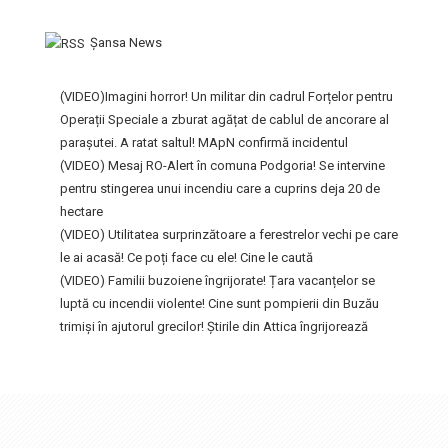
Şansa News
(VIDEO)Imagini horror! Un militar din cadrul Forțelor pentru
Operații Speciale a zburat agățat de cablul de ancorare al
parașutei. A ratat saltul! MApN confirmă incidentul
(VIDEO) Mesaj RO-Alert în comuna Podgoria! Se intervine
pentru stingerea unui incendiu care a cuprins deja 20 de
hectare
(VIDEO) Utilitatea surprinzătoare a ferestrelor vechi pe care
le ai acasă! Ce poți face cu ele! Cine le caută
(VIDEO) Familii buzoiene îngrijorate! Țara vacanțelor se
luptă cu incendii violente! Cine sunt pompierii din Buzău
trimiși în ajutorul grecilor! Știrile din Attica îngrijorează