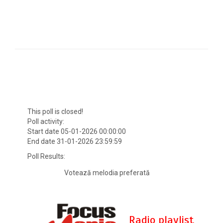
pagina noastră focusfm.ro inclusiv pe device-urile
mobile. Intrați pe focusfm.ro de pe smartphone, activați
play-erul și puteți naviga pe alte site-uri sau Facebook.
This poll is closed!
Poll activity:
Start date 05-01-2026 00:00:00
End date 31-01-2026 23:59:59
Poll Results:
Votează melodia preferată