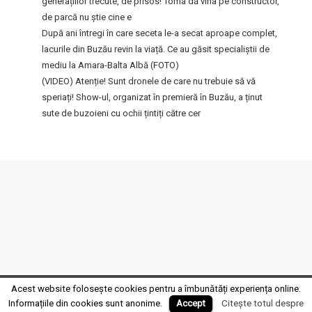
generațiilor trecute, de prisos! Toma dă vina pe constructor,
de parcă nu știe cine e
După ani întregi în care seceta le-a secat aproape complet,
lacurile din Buzău revin la viață. Ce au găsit specialiștii de
mediu la Amara-Balta Albă (FOTO)
(VIDEO) Atenție! Sunt dronele de care nu trebuie să vă
speriați! Show-ul, organizat în premieră în Buzău, a ținut
sute de buzoieni cu ochii țintiți către cer
FocusFm
2017 MEDIA GRUP PRODUCTION SRL • Design by
Fabrica de Film
Acest website folosește cookies pentru a îmbunătăți experiența online.
Informațiile din cookies sunt anonime.
Accept
Citește totul despre