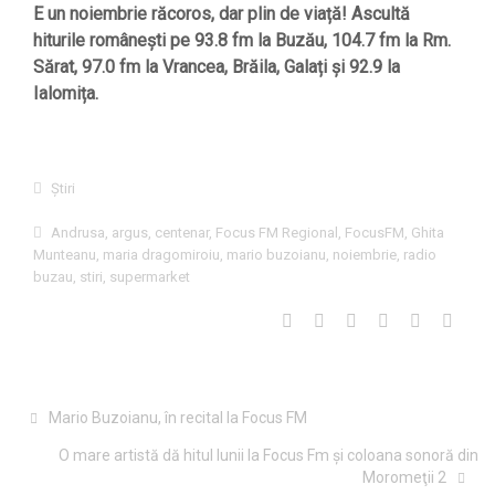
E un noiembrie răcoros, dar plin de viață! Ascultă
hiturile românești pe 93.8 fm la Buzău, 104.7 fm la Rm.
Sărat, 97.0 fm la Vrancea, Brăila, Galați și 92.9 la
Ialomița.
Știri
Andrusa
,
argus
,
centenar
,
Focus FM Regional
,
FocusFM
,
Ghita
Munteanu
,
maria dragomiroiu
,
mario buzoianu
,
noiembrie
,
radio
buzau
,
stiri
,
supermarket
Mario Buzoianu, în recital la Focus FM
O mare artistă dă hitul lunii la Focus Fm şi coloana sonoră din
Moromeţii 2