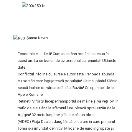
Şansa News
Economia e la dietă! Cum au strâns românii cureaua în
acest an. La ce bunuri de uz personal au renunțat! Ultimele
date
Conflictul infoline cu sursele autorizate! Perioada abundă
cu postări care îngrijorează populația! Ultima, pârâul Slănic
seacă înainte de vărsarea în râul Buzău! Ce spun cei de la
Apele Române
Rețineți! Vifor 2! Începe transportul de mâine și vă veți lovi în
trafic de ele! Până la sfârșitul lunii pleacă spre Buzău de la
Agigea! 32 metri lungime și înalte cât un bloc
(VIDEO) Piața Dacia adaugă încă o lucrare în care primarul
Toma s-a înfundat definitiv! Milioane de euro îngropate și