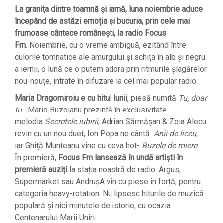
La graniţa dintre toamnă şi iarnă, luna noiembrie aduce
începând de astăzi emoția și bucuria, prin cele mai
frumoase cântece românești, la radio Focus
Fm.
Noiembrie, cu o vreme ambiguă, ezitând între
culorile tomnatice ale amurgului și schița în alb și negru
a iernii, o lună ce o putem adora prin ritmurile șlagărelor
nou-nouțe, intrate în difuzare la cel mai popular radio.
Maria Dragomiroiu e cu hitul lunii
, piesă numită
Tu, doar
tu .
Mario Buzoianu prezintă în exclusivitate
melodia
Secretele iubirii
, Adrian Sărmăşan & Zoia Alecu
revin cu un nou duet, Ion Popa ne cântă
Anii de liceu
,
iar Ghiţă Munteanu vine cu ceva hot-
Buzele de miere
.
În premieră,
Focus Fm lansează în undă artiști în
premieră auziți
la stația noastră de radio. Argus,
Supermarket sau AndrușA vin cu piese în forță, pentru
categoria heavy-rotation. Nu lipsesc hiturile de muzică
populară și nici minutele de istorie, cu ocazia
Centenarului Marii Uniri.