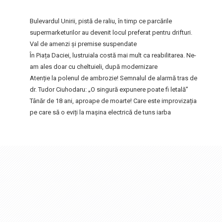
Bulevardul Unirii, pistă de raliu, în timp ce parcările
supermarketurilor au devenit locul preferat pentru drifturi.
Val de amenzi și premise suspendate
În Piața Daciei, lustruiala costă mai mult ca reabilitarea. Ne-
am ales doar cu cheltuieli, după modernizare
Atenție la polenul de ambrozie! Semnalul de alarmă tras de
dr. Tudor Ciuhodaru: „O singură expunere poate fi letală”
Tânăr de 18 ani, aproape de moarte! Care este improvizația
pe care să o eviți la mașina electrică de tuns iarba