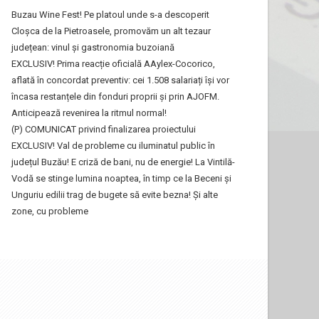
Buzau Wine Fest! Pe platoul unde s-a descoperit
Cloșca de la Pietroasele, promovăm un alt tezaur
județean: vinul și gastronomia buzoiană
EXCLUSIV! Prima reacție oficială AAylex-Cocorico,
aflată în concordat preventiv: cei 1.508 salariați își vor
încasa restanțele din fonduri proprii și prin AJOFM.
Anticipează revenirea la ritmul normal!
(P) COMUNICAT privind finalizarea proiectului
EXCLUSIV! Val de probleme cu iluminatul public în
județul Buzău! E criză de bani, nu de energie! La Vintilă-
Vodă se stinge lumina noaptea, în timp ce la Beceni și
Unguriu edilii trag de bugete să evite bezna! Și alte
zone, cu probleme