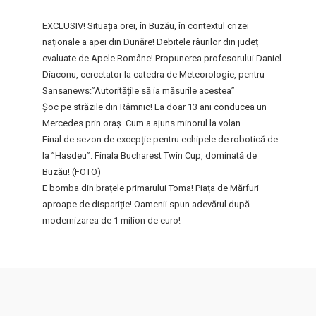
EXCLUSIV! Situația orei, în Buzău, în contextul crizei
naționale a apei din Dunăre! Debitele râurilor din județ
evaluate de Apele Române! Propunerea profesorului Daniel
Diaconu, cercetator la catedra de Meteorologie, pentru
Sansanews:”Autoritățile să ia măsurile acestea”
Șoc pe străzile din Râmnic! La doar 13 ani conducea un
Mercedes prin oraș. Cum a ajuns minorul la volan
Final de sezon de excepție pentru echipele de robotică de
la ”Hasdeu”. Finala Bucharest Twin Cup, dominată de
Buzău! (FOTO)
E bomba din brațele primarului Toma! Piața de Mărfuri
aproape de dispariție! Oamenii spun adevărul după
modernizarea de 1 milion de euro!