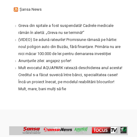
Şansa News
Greva din spitale a fost suspendată! Cadrele medicale
rămân în alertă: „Greva nu se termină!”
(VIDEO) Se adună rateurile! Promisiune rămasă pe hârtie:
noul poligon auto din Buzău, fără finanțare. Primăria nu are
nici măcar 100.000 de lei pentru demararea investiției
Anunțurile zilei: angajez șofer!
Mult evocatul AQUAPARK ratează deschiderea anul acesta!
Creditul s-a făcut suveică între bănci, specialitatea casei!
Încă un proiect înecat, pe modelul reabilitării blocurilor!
Mult, mare, bani mulți să fie