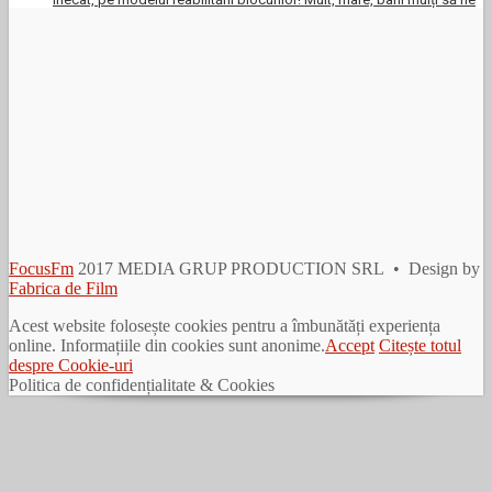
FocusFm
2017 MEDIA GRUP PRODUCTION SRL • Design by
Fabrica de Film
Acest website folosește cookies pentru a îmbunătăți experiența
online. Informațiile din cookies sunt anonime.
Accept
Citește totul
despre Cookie-uri
Politica de confidențialitate & Cookies