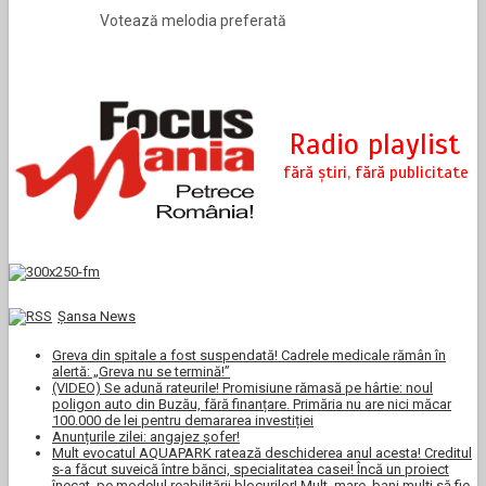
Votează melodia preferată
Şansa News
Greva din spitale a fost suspendată! Cadrele medicale rămân în
alertă: „Greva nu se termină!”
(VIDEO) Se adună rateurile! Promisiune rămasă pe hârtie: noul
poligon auto din Buzău, fără finanțare. Primăria nu are nici măcar
100.000 de lei pentru demararea investiției
Anunțurile zilei: angajez șofer!
Mult evocatul AQUAPARK ratează deschiderea anul acesta! Creditul
s-a făcut suveică între bănci, specialitatea casei! Încă un proiect
înecat, pe modelul reabilitării blocurilor! Mult, mare, bani mulți să fie