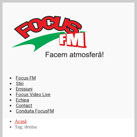
Focus FM
Știri
Emisiuni
Focus Video Live
Echipa
Contact
Conduita FocusFM
Acasă
Tag: denisa