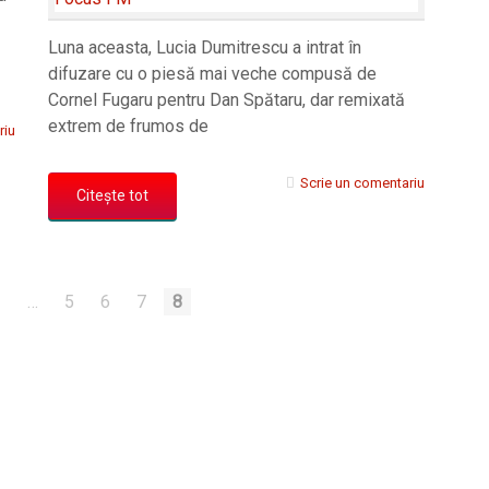
Luna aceasta, Lucia Dumitrescu a intrat în
difuzare cu o piesă mai veche compusă de
Cornel Fugaru pentru Dan Spătaru, dar remixată
extrem de frumos de
riu
Scrie un comentariu
Citește tot
1
…
5
6
7
8