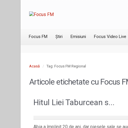
Focus FM
Știri
Emisiuni
Focus Video Live
Acasă
Tag: Focus FM Regional
Articole etichetate cu
Focus F
Hitul Liei Taburcean s...
Abia a împlinit 20 de ani, dar piesele sale se au