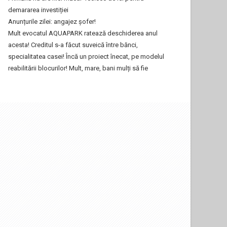
demararea investiției
Anunțurile zilei: angajez șofer!
Mult evocatul AQUAPARK ratează deschiderea anul
acesta! Creditul s-a făcut suveică între bănci,
specialitatea casei! Încă un proiect înecat, pe modelul
reabilitării blocurilor! Mult, mare, bani mulți să fie