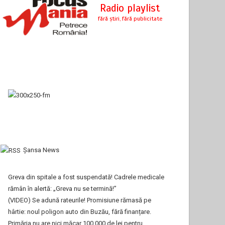
Şansa News
Greva din spitale a fost suspendată! Cadrele medicale
rămân în alertă: „Greva nu se termină!”
(VIDEO) Se adună rateurile! Promisiune rămasă pe
hârtie: noul poligon auto din Buzău, fără finanțare.
Primăria nu are nici măcar 100.000 de lei pentru