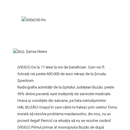
Şansa News
(VIDEO) De la 17 elevi la mii de beneficiari. Cum vor fi
folosiți cei peste 600.000 de euro retrași de la Școala
Spectrum
Radiografia activității de la Spitalul Județean Buzău: peste
95% dintre pacienți sunt mulțumiți de serviciile medicale.
Hrana și condițiile din saloane, pe lista nemulțumirilor
HAI, BUZĂU! Orașul în care câinii te halesc prin centru! Toma
insistă să rezolve problema maidanezilor, din nou, cu un
proiect ilegal! Pericol ca situația să nu se rezolve curând
(VIDEO) Primul primar al municipiului Buzău de după