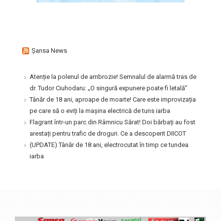
Şansa News
Atenție la polenul de ambrozie! Semnalul de alarmă tras de
dr. Tudor Ciuhodaru: „O singură expunere poate fi letală”
Tânăr de 18 ani, aproape de moarte! Care este improvizația
pe care să o eviți la mașina electrică de tuns iarba
Flagrant într-un parc din Râmnicu Sărat! Doi bărbați au fost
arestați pentru trafic de droguri. Ce a descoperit DIICOT
(UPDATE) Tânăr de 18 ani, electrocutat în timp ce tundea
iarba