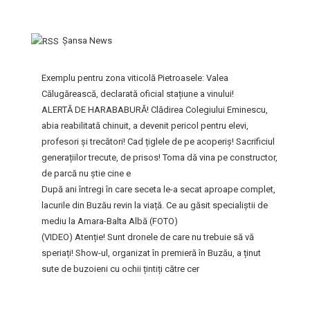
Şansa News
Exemplu pentru zona viticolă Pietroasele: Valea
Călugărească, declarată oficial stațiune a vinului!
ALERTĂ DE HARABABURĂ! Clădirea Colegiului Eminescu,
abia reabilitată chinuit, a devenit pericol pentru elevi,
profesori și trecători! Cad țiglele de pe acoperiș! Sacrificiul
generațiilor trecute, de prisos! Toma dă vina pe constructor,
de parcă nu știe cine e
După ani întregi în care seceta le-a secat aproape complet,
lacurile din Buzău revin la viață. Ce au găsit specialiștii de
mediu la Amara-Balta Albă (FOTO)
(VIDEO) Atenție! Sunt dronele de care nu trebuie să vă
speriați! Show-ul, organizat în premieră în Buzău, a ținut
sute de buzoieni cu ochii țintiți către cer