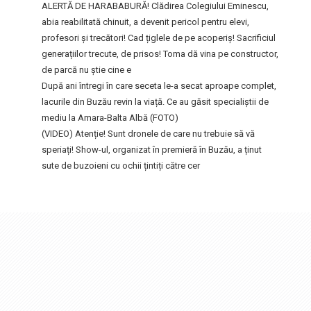
ALERTĂ DE HARABABURĂ! Clădirea Colegiului Eminescu,
abia reabilitată chinuit, a devenit pericol pentru elevi,
profesori și trecători! Cad țiglele de pe acoperiș! Sacrificiul
generațiilor trecute, de prisos! Toma dă vina pe constructor,
de parcă nu știe cine e
După ani întregi în care seceta le-a secat aproape complet,
lacurile din Buzău revin la viață. Ce au găsit specialiștii de
mediu la Amara-Balta Albă (FOTO)
(VIDEO) Atenție! Sunt dronele de care nu trebuie să vă
speriați! Show-ul, organizat în premieră în Buzău, a ținut
sute de buzoieni cu ochii țintiți către cer