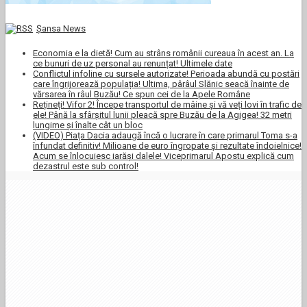
Şansa News
Economia e la dietă! Cum au strâns românii cureaua în acest an. La
ce bunuri de uz personal au renunțat! Ultimele date
Conflictul infoline cu sursele autorizate! Perioada abundă cu postări
care îngrijorează populația! Ultima, pârâul Slănic seacă înainte de
vărsarea în râul Buzău! Ce spun cei de la Apele Române
Rețineți! Vifor 2! Începe transportul de mâine și vă veți lovi în trafic de
ele! Până la sfârșitul lunii pleacă spre Buzău de la Agigea! 32 metri
lungime și înalte cât un bloc
(VIDEO) Piața Dacia adaugă încă o lucrare în care primarul Toma s-a
înfundat definitiv! Milioane de euro îngropate și rezultate îndoielnice!
Acum se înlocuiesc iarăși dalele! Viceprimarul Apostu explică cum
dezastrul este sub control!