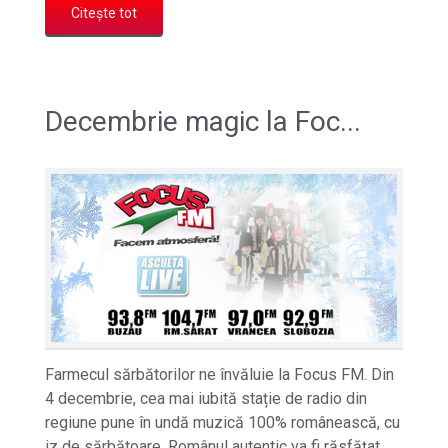
Citește tot
Decembrie magic la Foc...
Farmecul sărbătorilor ne învăluie la Focus FM. Din
4 decembrie, cea mai iubită stație de radio din
regiune pune în undă muzică 100% românească, cu
iz de sărbătoare. Românul autentic va fi răsfățat