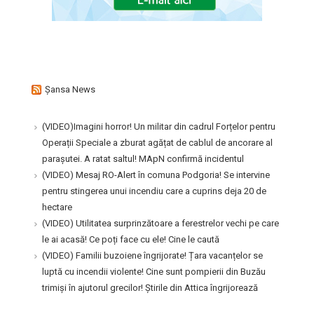
Şansa News
(VIDEO)Imagini horror! Un militar din cadrul Forțelor pentru
Operații Speciale a zburat agățat de cablul de ancorare al
parașutei. A ratat saltul! MApN confirmă incidentul
(VIDEO) Mesaj RO-Alert în comuna Podgoria! Se intervine
pentru stingerea unui incendiu care a cuprins deja 20 de
hectare
(VIDEO) Utilitatea surprinzătoare a ferestrelor vechi pe care
le ai acasă! Ce poți face cu ele! Cine le caută
(VIDEO) Familii buzoiene îngrijorate! Țara vacanțelor se
luptă cu incendii violente! Cine sunt pompierii din Buzău
trimiși în ajutorul grecilor! Știrile din Attica îngrijorează