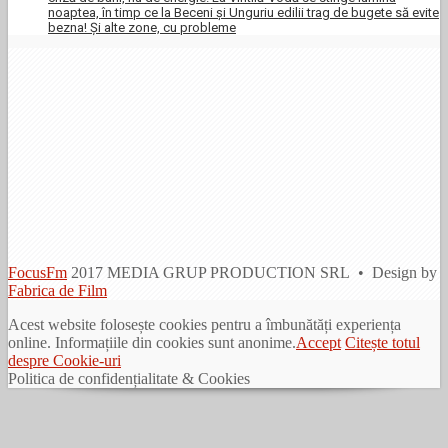
noaptea, în timp ce la Beceni și Unguriu edilii trag de bugete să evite
bezna! Și alte zone, cu probleme
FocusFm
2017 MEDIA GRUP PRODUCTION SRL • Design by
Fabrica de Film
Acest website folosește cookies pentru a îmbunătăți experiența
online. Informațiile din cookies sunt anonime.
Accept
Citește totul
despre Cookie-uri
Politica de confidențialitate & Cookies