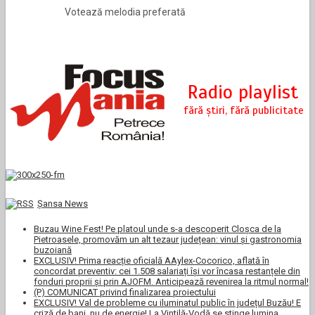
Votează melodia preferată
Şansa News
Buzau Wine Fest! Pe platoul unde s-a descoperit Cloșca de la
Pietroasele, promovăm un alt tezaur județean: vinul și gastronomia
buzoiană
EXCLUSIV! Prima reacție oficială AAylex-Cocorico, aflată în
concordat preventiv: cei 1.508 salariați își vor încasa restanțele din
fonduri proprii și prin AJOFM. Anticipează revenirea la ritmul normal!
(P) COMUNICAT privind finalizarea proiectului
EXCLUSIV! Val de probleme cu iluminatul public în județul Buzău! E
criză de bani, nu de energie! La Vintilă-Vodă se stinge lumina