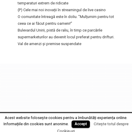
temperaturi extrem de ridicate
(P) Cele mai noi inovații în streamingul de live casino
O comunitate întreagă este în doliu. ”Mulțumim pentru tot
ceea ce ai făcut pentru oameni!”
Bulevardul Unirii, pistă de raliu, în timp ce parcările
supermarketurilor au devenit locul preferat pentru drifturi.
Val de amenzi și premise suspendate
FocusFm
2017 MEDIA GRUP PRODUCTION SRL • Design by
Fabrica de Film
Acest website folosește cookies pentru a îmbunătăți experiența online.
Informațiile din cookies sunt anonime.
Accept
Citește totul despre
Cookie-uri