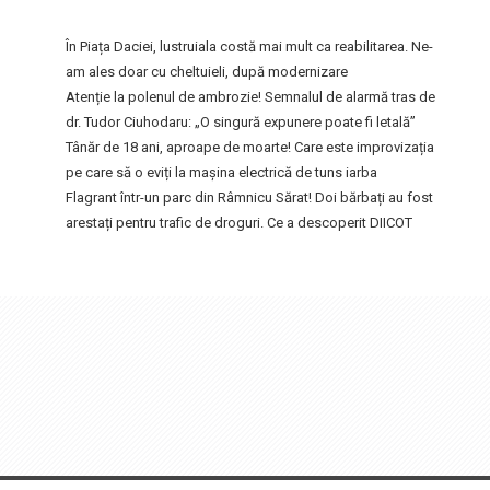
În Piața Daciei, lustruiala costă mai mult ca reabilitarea. Ne-
am ales doar cu cheltuieli, după modernizare
Atenție la polenul de ambrozie! Semnalul de alarmă tras de
dr. Tudor Ciuhodaru: „O singură expunere poate fi letală”
Tânăr de 18 ani, aproape de moarte! Care este improvizația
pe care să o eviți la mașina electrică de tuns iarba
Flagrant într-un parc din Râmnicu Sărat! Doi bărbați au fost
arestați pentru trafic de droguri. Ce a descoperit DIICOT
FocusFm
2017 MEDIA GRUP PRODUCTION SRL • Design by
Fabrica de Film