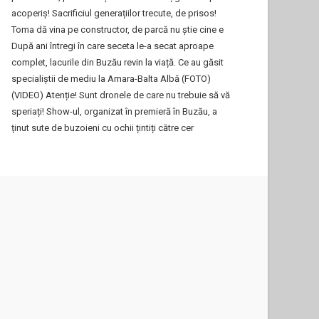
acoperiș! Sacrificiul generațiilor trecute, de prisos!
Toma dă vina pe constructor, de parcă nu știe cine e
După ani întregi în care seceta le-a secat aproape
complet, lacurile din Buzău revin la viață. Ce au găsit
specialiștii de mediu la Amara-Balta Albă (FOTO)
(VIDEO) Atenție! Sunt dronele de care nu trebuie să vă
speriați! Show-ul, organizat în premieră în Buzău, a
ținut sute de buzoieni cu ochii țintiți către cer