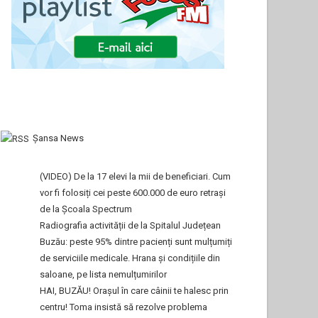
Şansa News
(VIDEO) De la 17 elevi la mii de beneficiari. Cum
vor fi folosiți cei peste 600.000 de euro retrași
de la Școala Spectrum
Radiografia activității de la Spitalul Județean
Buzău: peste 95% dintre pacienți sunt mulțumiți
de serviciile medicale. Hrana și condițiile din
saloane, pe lista nemulțumirilor
HAI, BUZĂU! Orașul în care câinii te halesc prin
centru! Toma insistă să rezolve problema