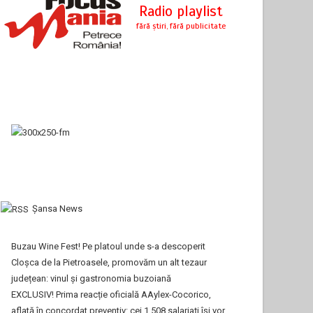
Şansa News
Buzau Wine Fest! Pe platoul unde s-a descoperit
Cloșca de la Pietroasele, promovăm un alt tezaur
județean: vinul și gastronomia buzoiană
EXCLUSIV! Prima reacție oficială AAylex-Cocorico,
aflată în concordat preventiv: cei 1.508 salariați își vor