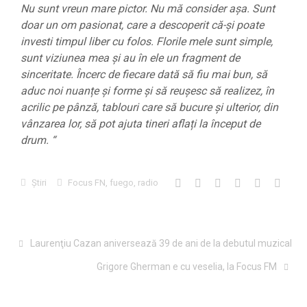
Nu sunt vreun mare pictor. Nu mă consider așa. Sunt
doar un om pasionat, care a descoperit că-și poate
investi timpul liber cu folos. Florile mele sunt simple,
sunt viziunea mea și au în ele un fragment de
sinceritate. Încerc de fiecare dată să fiu mai bun, să
aduc noi nuanțe și forme și să reușesc să realizez, în
acrilic pe pânză, tablouri care să bucure și ulterior, din
vânzarea lor, să pot ajuta tineri aflați la început de
drum. “
Știri
Focus FN
,
fuego
,
radio
Laurenţiu Cazan aniversează 39 de ani de la debutul muzical
Grigore Gherman e cu veselia, la Focus FM