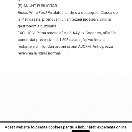
(P) ANUNȚ PUBLICITAR
Buzau Wine Fest! Pe platoul unde s-a descoperit Cloșca de
la Pietroasele, promovăm un alt tezaur județean: vinul și
gastronomia buzoiană
EXCLUSIV! Prima reacție oficială AAylex-Cocorico, aflată în
concordat preventiv: cei 1.508 salariați își vor încasa
restanțele din fonduri proprii și prin AJOFM. Anticipează
revenirea la ritmul normal!
FocusFm
2017 MEDIA GRUP PRODUCTION SRL • Design by
Fabrica de Film
Acest website folosește cookies pentru a îmbunătăți experiența online.