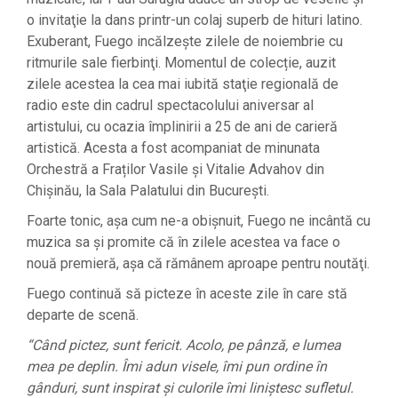
o invitaţie la dans printr-un colaj superb de hituri latino.
Exuberant, Fuego incălzeşte zilele de noiembrie cu
ritmurile sale fierbinţi. Momentul de colecție, auzit
zilele acestea la cea mai iubită staţie regională de
radio este din cadrul spectacolului aniversar al
artistului, cu ocazia împlinirii a 25 de ani de carieră
artistică. Acesta a fost acompaniat de minunata
Orchestră a Fraților Vasile și Vitalie Advahov din
Chișinău, la Sala Palatului din București.
Foarte tonic, aşa cum ne-a obişnuit, Fuego ne incântă cu
muzica sa şi promite că în zilele acestea va face o
nouă premieră, aşa că rămânem aproape pentru noutăţi.
Fuego continuă să picteze în aceste zile în care stă
departe de scenă.
“Când pictez, sunt fericit. Acolo, pe pânză, e lumea
mea pe deplin. Îmi adun visele, îmi pun ordine în
gânduri, sunt inspirat și culorile îmi liniștesc sufletul.