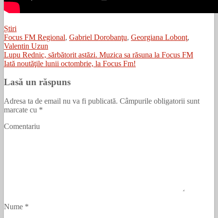
Știri
Focus FM Regional
,
Gabriel Dorobanţu
,
Georgiana Lobonţ
,
Valentin Uzun
Lupu Rednic, sărbătorit astăzi. Muzica sa răsuna la Focus FM
Iată noutăţile lunii octombrie, la Focus Fm!
Lasă un răspuns
Adresa ta de email nu va fi publicată.
Câmpurile obligatorii sunt
marcate cu
*
Comentariu
Nume
*