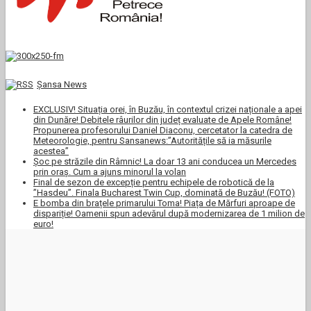
Şansa News
EXCLUSIV! Situația orei, în Buzău, în contextul crizei naționale a apei
din Dunăre! Debitele râurilor din județ evaluate de Apele Române!
Propunerea profesorului Daniel Diaconu, cercetator la catedra de
Meteorologie, pentru Sansanews:”Autoritățile să ia măsurile
acestea”
Șoc pe străzile din Râmnic! La doar 13 ani conducea un Mercedes
prin oraș. Cum a ajuns minorul la volan
Final de sezon de excepție pentru echipele de robotică de la
”Hasdeu”. Finala Bucharest Twin Cup, dominată de Buzău! (FOTO)
E bomba din brațele primarului Toma! Piața de Mărfuri aproape de
dispariție! Oamenii spun adevărul după modernizarea de 1 milion de
euro!