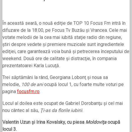
În această seară, o nouă ediţie de TOP 10 Focus Fm intră în
difuzare de la 18.00, pe Focus Tv Buzău şi Vrancea. Cele mai
votate melodii de la cea mai iubită staţie radio din regiune,
ştiri despre vedete şi premiere muzicale sunt ingredientele
ediţiei, care garantează voia bună şi petrecerea începutului de
weekend. Două ore de calitate şi distracţie, în compania
prezentatoarei Karla Lucuţă.
Trei săptămâni la rând, Georgiana Lobonţ şi noua sa
melodie,
100 de ani
ocupă locul 1, cu foarte multe voturi pe
pagina
focusfm.ro
.
Locul al doilea este ocupat de Gabriel Dorobanţu şi cel mai
nou cântec al său,
Ţi-as da florile iubirii
.
Valentin Uzun şi Irina Kovalsky, cu piesa
Moldoviţa
ocupă
locul 3.