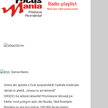
Şansa News
Greva din spitale a fost suspendată! Cadrele medicale
rămân în alertă: „Greva nu se termină!”
(VIDEO) Se adună rateurile! Promisiune rămasă pe
hârtie: noul poligon auto din Buzău, fără finanțare.
Primăria nu are nici măcar 100.000 de lei pentru