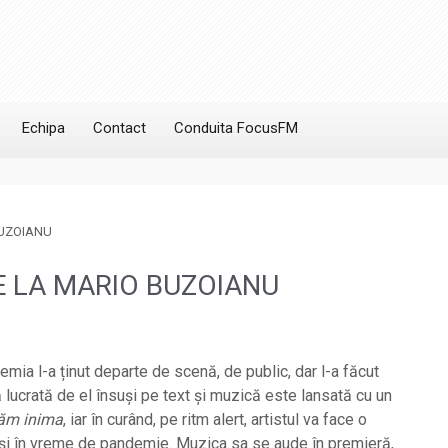
Echipa
Contact
Conduita FocusFM
BUZOIANU
E LA MARIO BUZOIANU
a l-a ținut departe de scenă, de public, dar l-a făcut
 lucrată de el însuși pe text și muzică este lansată cu un
găm inima
, iar în curând, pe ritm alert, artistul va face o
 și în vreme de pandemie. Muzica sa se aude în premieră,