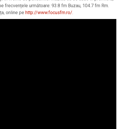
 pe frecvențele următoare: 93.8 fm Buzau, 104.7 fm Rm.
ița, online pe
http://www.focusfm.ro/.