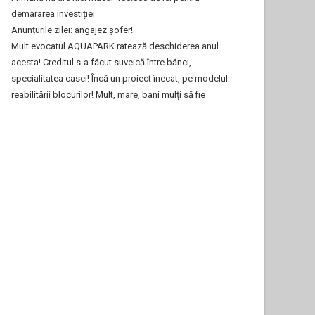
demararea investiției
Anunțurile zilei: angajez șofer!
Mult evocatul AQUAPARK ratează deschiderea anul
acesta! Creditul s-a făcut suveică între bănci,
specialitatea casei! Încă un proiect înecat, pe modelul
reabilitării blocurilor! Mult, mare, bani mulți să fie