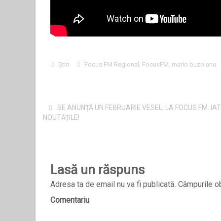
Știri
Focus FM Regional
,
FocusFM
,
mario buzoianu
SE ANUNȚĂ UN FEBRUARIE VESEL, LA FOCUS FM. IA
NOUTĂȚILE!
Lasă un răspuns
Adresa ta de email nu va fi publicată.
Câmpurile ob
Comentariu