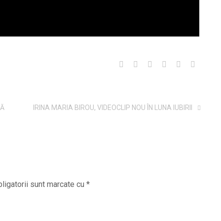
TĂ
IRINA MARIA BIROU, VIDEOCLIP NOU ÎN LUNA IUBIRII
ligatorii sunt marcate cu
*