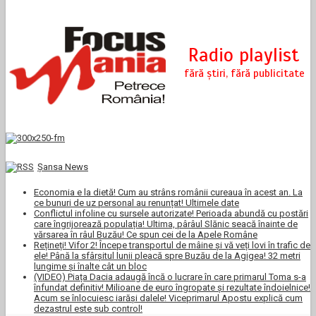
Şansa News
Economia e la dietă! Cum au strâns românii cureaua în acest an. La
ce bunuri de uz personal au renunțat! Ultimele date
Conflictul infoline cu sursele autorizate! Perioada abundă cu postări
care îngrijorează populația! Ultima, pârâul Slănic seacă înainte de
vărsarea în râul Buzău! Ce spun cei de la Apele Române
Rețineți! Vifor 2! Începe transportul de mâine și vă veți lovi în trafic de
ele! Până la sfârșitul lunii pleacă spre Buzău de la Agigea! 32 metri
lungime și înalte cât un bloc
(VIDEO) Piața Dacia adaugă încă o lucrare în care primarul Toma s-a
înfundat definitiv! Milioane de euro îngropate și rezultate îndoielnice!
Acum se înlocuiesc iarăși dalele! Viceprimarul Apostu explică cum
dezastrul este sub control!