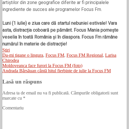
artiștilor din zone geografice diferite ar fi principalele
ingrediente de succes ale programelor Focus Fm.
Luni (1 iulie) e ziua care dă startul nebuniei estivale! Vara
asta, distracția coboară pe pământ. Focus Mania pornește
veselia în toată România și în diaspora. Focus Fm rămâne
numărul în materie de distracție!
Știri
Da-mi tigane o lingura
,
Focus FM
,
Focus FM Regional
,
Larisa
Chirodea
Moldoveanca face furori la Focus FM (foto)
Andrada Bârsăuan cântă hitul fierbinte de iulie la Focus FM
Lasă un răspuns
Adresa ta de email nu va fi publicată.
Câmpurile obligatorii sunt
marcate cu
*
Comentariu