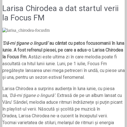
Larisa Chirodea a dat startul verii
la Focus FM
‘Dă-mi țigane o lingură’
au câ
ntat cu patos focusomanii în luna
iunie. A fost refrenul piesei, pe care a adus-o Larisa Chirodea
la Focus Fm.
Astăzi este ultima zi în care melodia poate fi
ascultată ca hitul lunii iunie. Luni, pe 1 iulie, Focus Fm
pregătește lansarea unei mega petreceri în undă, cu piese una
și una, pentru un sezon estival fenomenal.
Larisa Chirodea a surprins audiența în luna iunie, cu piesa
sa,
‘Dă-mi țigane o lingură’
. Extrasă de pe un album lansat cu
Văru’ Săndel, melodia aduce ritmuri îndrăznețe și puțin picant
în playlist-ul verii. Născută și școlită pe muzică în
Oradea, Larisa Chirodea ne-a cucerit la începutul verii.
Tocmai varietatea de stiluri, melanjul de ritmuri și energia