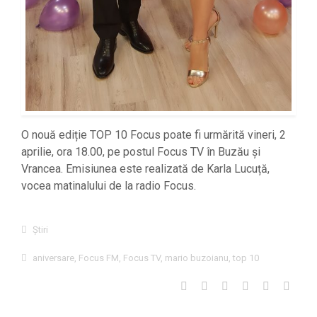
O nouă ediție TOP 10 Focus poate fi urmărită vineri, 2
aprilie, ora 18.00, pe postul Focus TV în Buzău și
Vrancea. Emisiunea este realizată de Karla Lucuță,
vocea matinalului de la radio Focus.
Știri
aniversare
,
Focus FM
,
Focus TV
,
mario buzoianu
,
top 10