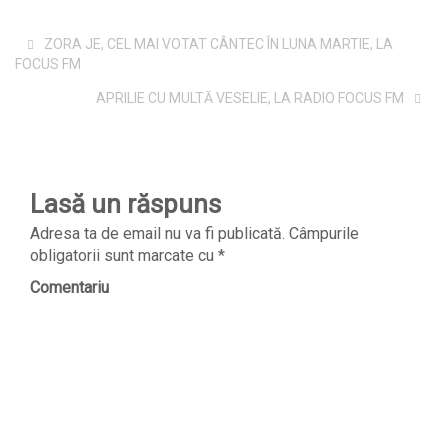
ZORA JE, CEL MAI VOTAT CÂNTEC ÎN LUNA MARTIE, LA
FOCUS FM
APRILIE CU MULTĂ VESELIE, LA RADIO FOCUS FM
Lasă un răspuns
Adresa ta de email nu va fi publicată.
Câmpurile
obligatorii sunt marcate cu
*
Comentariu