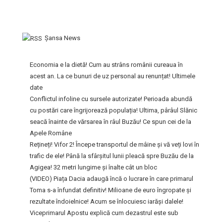
Şansa News
Economia e la dietă! Cum au strâns românii cureaua în
acest an. La ce bunuri de uz personal au renunțat! Ultimele
date
Conflictul infoline cu sursele autorizate! Perioada abundă
cu postări care îngrijorează populația! Ultima, pârâul Slănic
seacă înainte de vărsarea în râul Buzău! Ce spun cei de la
Apele Române
Rețineți! Vifor 2! Începe transportul de mâine și vă veți lovi în
trafic de ele! Până la sfârșitul lunii pleacă spre Buzău de la
Agigea! 32 metri lungime și înalte cât un bloc
(VIDEO) Piața Dacia adaugă încă o lucrare în care primarul
Toma s-a înfundat definitiv! Milioane de euro îngropate și
rezultate îndoielnice! Acum se înlocuiesc iarăși dalele!
Viceprimarul Apostu explică cum dezastrul este sub