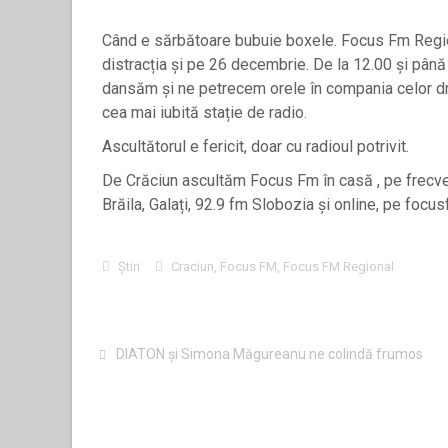
Când e sărbătoare bubuie boxele. Focus Fm Regio
distracția și pe 26 decembrie. De la 12.00 și până 
dansăm și ne petrecem orele în compania celor drag
cea mai iubită stație de radio.
Ascultătorul e fericit, doar cu radioul potrivit.
De Crăciun ascultăm Focus Fm în casă , pe frecve
Brăila, Galați, 92.9 fm Slobozia și online, pe focus
Știri
Craciun
,
Focus FM
,
Focus FM Regional
DIATON și Simona Măgureanu ne colindă frumos