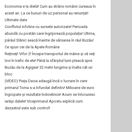
Economia e la dietă! Cum au strâns românii cureaua în
acest an. La ce bunuri de uz personal au renunțat!
Ultimele date
Conflictul infoline cu sursele autorizate! Perioada
abundă cu postări care îngrijorează populația! Ultima,
pârâul Slănic seacă înainte de vărsarea în râul Buzău!
Ce spun cei de la Apele Române
Rețineți! Vifor 2! Începe transportul de mâine și vă veți
lovi în trafic de ele! Până la sfârșitul lunii pleacă spre
Buzău de la Agigea! 32 metri lungime și înalte cât un
bloc
(VIDEO) Piața Dacia adaugă încă o lucrare în care
primarul Toma s-a înfundat definitiv! Milioane de euro
îngropate și rezultate îndoielnice! Acum se înlocuiesc
iarăși dalele! Viceprimarul Apostu explică cum
dezastrul este sub control!