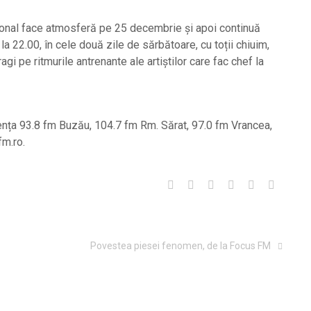
nal face atmosferă pe 25 decembrie și apoi continuă
la 22.00, în cele două zile de sărbătoare, cu toții chiuim,
i pe ritmurile antrenante ale artiștilor care fac chef la
nța 93.8 fm Buzău, 104.7 fm Rm. Sărat, 97.0 fm Vrancea,
fm.ro.
Povestea piesei fenomen, de la Focus FM