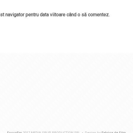
st navigator pentru data viitoare când o să comentez.
FocusFm
2017 MEDIA GRUP PRODUCTION SRL • Design by
Fabrica de Film