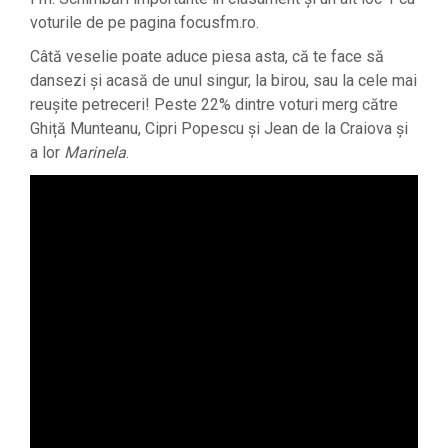
voturile de pe pagina focusfm.ro.
Câtă veselie poate aduce piesa asta, că te face să
dansezi și acasă de unul singur, la birou, sau la cele mai
reușite petreceri! Peste 22% dintre voturi merg către
Ghiță Munteanu, Cipri Popescu și Jean de la Craiova și
a lor
Marinela
.