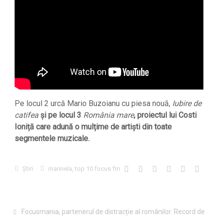
Pe locul 2 urcă Mario Buzoianu cu piesa nouă,
Iubire de
catifea
și pe locul 3
România mare
, proiectul lui Costi
Ioniță care adună o mulțime de artiști din toate
segmentele muzicale.
Știri
marinela
,
top 10 focus fm
Focusmania, partenerul de distracție al românilor. Record de