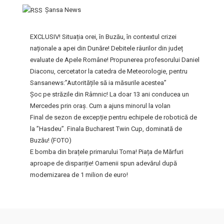
Şansa News
EXCLUSIV! Situația orei, în Buzău, în contextul crizei
naționale a apei din Dunăre! Debitele râurilor din județ
evaluate de Apele Române! Propunerea profesorului Daniel
Diaconu, cercetator la catedra de Meteorologie, pentru
Sansanews:”Autoritățile să ia măsurile acestea”
Șoc pe străzile din Râmnic! La doar 13 ani conducea un
Mercedes prin oraș. Cum a ajuns minorul la volan
Final de sezon de excepție pentru echipele de robotică de
la ”Hasdeu”. Finala Bucharest Twin Cup, dominată de
Buzău! (FOTO)
E bomba din brațele primarului Toma! Piața de Mărfuri
aproape de dispariție! Oamenii spun adevărul după
modernizarea de 1 milion de euro!