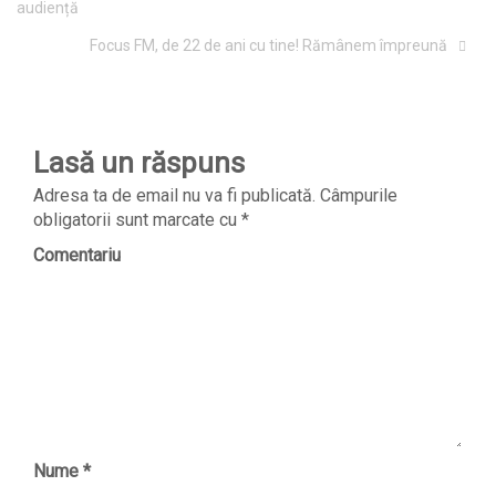
audiență
Focus FM, de 22 de ani cu tine! Rămânem împreună
Lasă un răspuns
Adresa ta de email nu va fi publicată.
Câmpurile
obligatorii sunt marcate cu
*
Comentariu
Nume
*